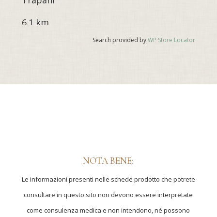
Trapani
6.1 km
Directions
Search provided by
WP Store Locator
PARAFARMACIA SCARPINATI S.R.L.
TRISCINA DI SELINUNTE
Via 10 s.n.c.
Triscina di Selinunte 91022
TRAPANI
10.1 km
Directions
NOTA BENE:
FARMACIA SANT’ANTONIO
Via Giacomo Matteotti, 4
Le informazioni presenti nelle schede prodotto che potrete
Menfi Italia 92013
consultare in questo sito non devono essere interpretate
Trapani
come consulenza medica e non intendono, né possono