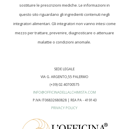
17.9 km
sostituire le prescrizioni mediche. Le informazioni in
Directions
questo sito riguardano gli ingredienti contenuti negli
integratori alimentari. Gli integratori non vanno intesi come
FARMACIA SAN VITO
Corso Vittorio Veneto, 252
mezzo per trattare, prevenire, diagnosticare o attenuare
Mazara del Vallo Italia 91026
malattie o condizioni anomale.
Trapani
18 km
Directions
SEDE LEGALE
VIA G. ARGENTO,55 PALERMO
FARMACIA VIOLA
(+39) 02.40700575
Via San Francesco, 55
INFO@OFFICINADELLALCHIMISTA.COM
Santa Margherita Italia 92018
P.IVA IT06832680828 | REA PA - 419143
Agrigento
PRIVACY POLICY
20.2 km
Directions